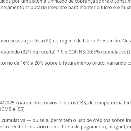
ituídos por um sistema unificado de cobrança sobre o consu
ejamento tributário imediato para manter o lucro e o fluxo 
 como pessoa jurídica (PJ) no regime de Lucro Presumido. Nes
resumido (32% da receita).PIS e COFINS: 3,65% (cumulativo).
em torno de 16% a 20% sobre o faturamento bruto, variando c
/2025 criaram dois novos tributos:CBS, de competência feder
ICMS e ISS).
 cumulativa — ou seja, permitem o uso de créditos sobre i
a crédito tributário (como folha de pagamento, aluguel, ener